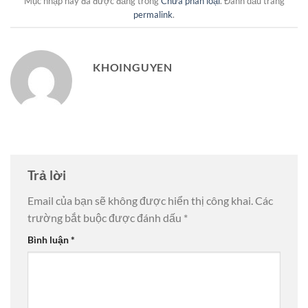
Mục nhập này đã được đăng trong
Chưa phân loại
. Đánh dấu trang
permalink
.
KHOINGUYEN
Trả lời
Email của bạn sẽ không được hiển thị công khai.
Các
trường bắt buộc được đánh dấu
*
Bình luận
*