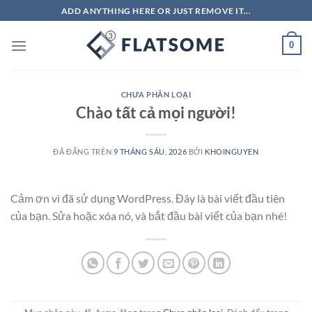
Chuyển
ADD ANYTHING HERE OR JUST REMOVE IT...
đến
nội
0
dung
CHƯA PHÂN LOẠI
Chào tất cả mọi người!
ĐÃ ĐĂNG TRÊN
9 THÁNG SÁU, 2026
BỞI
KHOINGUYEN
Cảm ơn vì đã sử dụng WordPress. Đây là bài viết đầu tiên
của bạn. Sửa hoặc xóa nó, và bắt đầu bài viết của bạn nhé!